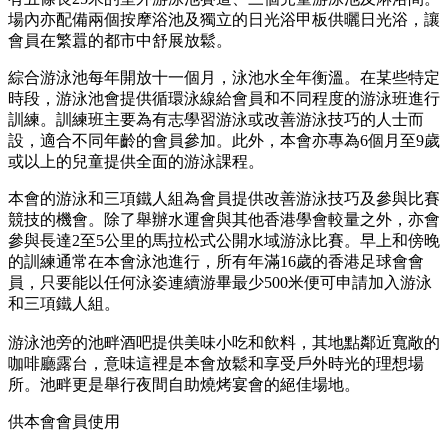
場內亦配備兩個按摩浴池及獨立的日光浴甲板供曬日光浴，讓
會員在繁囂的都市中舒展放鬆。
綜合游泳池每年開放十一個月，泳池水全年衡溫。在某些特定
時段，游泳池會提供循環泳線給會員和不同程度的游泳班進行
訓練。訓練班主要為有志學習游泳或改善游泳技巧的人士而
設，適合不同年齡的會員參加。此外，本會亦專為6個月至9歲
或以上的兒童提供全面的游泳課程。
本會的游泳和三項鐵人組為會員提供改善游泳技巧及參與比賽
競技的機會。除了舉辦水運會與其他香港學會較量之外，亦會
參與長達2至5公里的馬拉松式公開水域游泳比賽。早上和傍晚
的訓練通常在本會泳池進行，所有年滿16歲的香港足球會會
員，只要能以任何泳姿連續游畢最少500米便可申請加入游泳
和三項鐵人組。
游泳池旁的池畔酒吧提供美味小吃和飲料，其地點鄰近寬敞的
咖啡廳露台，意味這裡是本會放鬆和享受戶外時光的理想場
所。池畔更是舉行夜間自助燒烤宴會的絕佳場地。
供本會會員使用