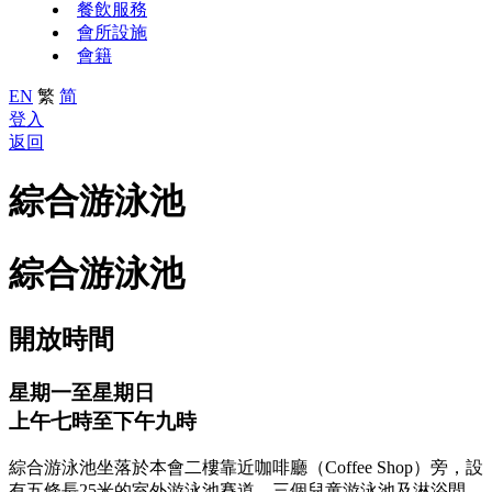
餐飲服務
會所設施
會籍
EN
繁
简
登入
返回
綜合游泳池
綜合游泳池
開放時間
星期一至星期日
上午七時至下午九時
綜合游泳池坐落於本會二樓靠近咖啡廳（Coffee Shop）旁，設
有五條長25米的室外游泳池賽道、三個兒童游泳池及淋浴間。