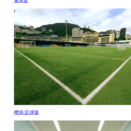
桌球室
欖球/足球場