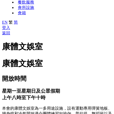
餐飲服務
會所設施
會籍
EN
繁
简
登入
返回
康體文娛室
康體文娛室
開放時間
星期一至星期日及公眾假期
上午八時至下午十時
本會的康體文娛室為一多用途設施，設有運動專用彈簧地板、
牆身鏡和冷氣開放適合團體練習如瑜伽、普拉提、舞蹈班以及