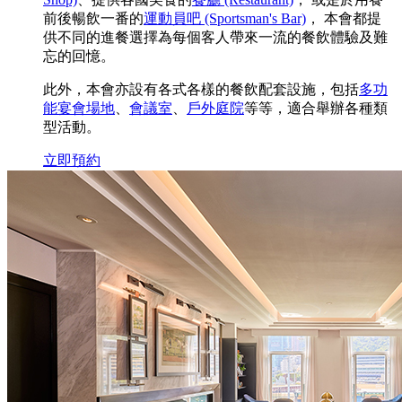
前後暢飲一番的
運動員吧 (Sportsman's Bar)
， 本會都提
供不同的進餐選擇為每個客人帶來一流的餐飲體驗及難
忘的回憶。
此外，本會亦設有各式各樣的餐飲配套設施，包括
多功
能宴會場地
、
會議室
、
戶外庭院
等等，適合舉辦各種類
型活動。
立即預約