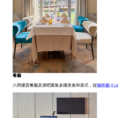
餐廳
八間優質餐廳及酒吧匯集多國美食和菜式，從
咖啡廳 (Coff