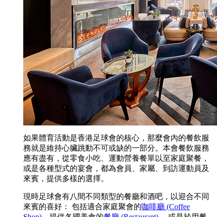
如果體育活動是香港足球會的核心，那麼會內的餐飲服
務就是維持心臟跳動不可或缺的一部分。本會餐飲服務
應有盡有，從零食小吃、運動營養餐單以至家庭聚餐，
或是各種型式的宴會，都為會員、家屬、到訪運動員及
來賓，提供多樣的選擇
。
現時足球會有八間不同類型的餐廳和酒吧，以迎合不同
來賓的喜好： 包括適合家庭聚會的
咖啡廳 (Coffee
Shop)
、提供各國美食的
餐廳 (Restaurant)
， 或是於用餐