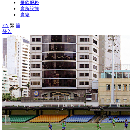
餐飲服務
會所設施
會籍
EN
繁
简
登入