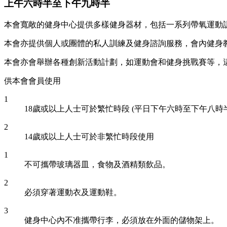
上午六時半至下午九時半
本會寬敞的健身中心提供多樣健身器材，包括一系列帶氧運動
本會亦提供個人或團體的私人訓練及健身諮詢服務，會內健身
本會亦會舉辦各種創新活動計劃，如運動會和健身挑戰賽等，
供本會會員使用
1
18歲或以上人士可於繁忙時段 (平日下午六時至下午八時半
2
14歲或以上人士可於非繁忙時段使用
1
不可攜帶玻璃器皿，食物及酒精類飲品。
2
必須穿著運動衣及運動鞋。
3
健身中心內不准攜帶行李，必須放在外面的儲物架上。