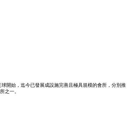
運動：欖球和足球開始，迄今已發展成設施完善且極具規模的會所，分別推
所之一。