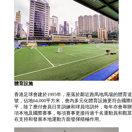
體育設施
香港足球會建於1995年，座落於鄰近跑馬地馬場的體育道
號，佔地64,000平方米，會內多元化體育設施更符合國際
平，除了應付會員日常訓練和球員培訓外，每年亦會舉辦
項本地及國際賽事，每項賽事更接待過千名運動員和觀眾
在支持和發展本地運動方面發揮積極作用。