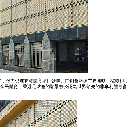
 HKFC)於1886年成立，致力促進香港體育項目發展。由創會兩項主要
全民體育，香港足球會的願景被公認為世界領先的非牟利體育會