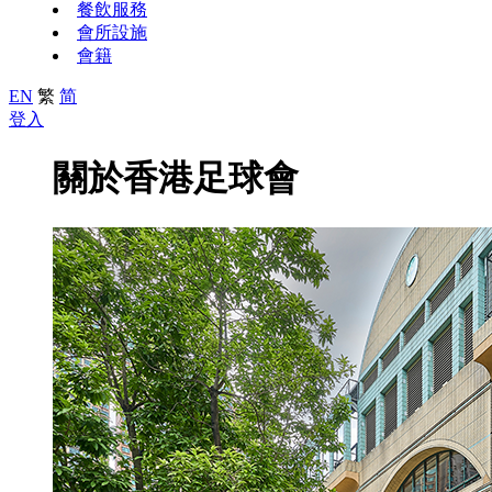
餐飲服務
會所設施
會籍
EN
繁
简
登入
關於香港足球會