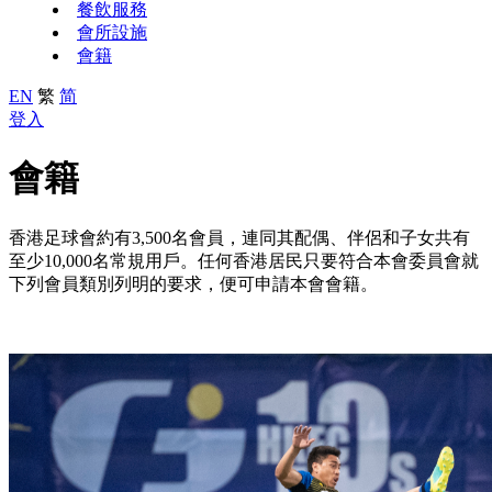
餐飲服務
會所設施
會籍
EN
繁
简
登入
會籍
香港足球會約有3,500名會員，連同其配偶、伴侶和子女共有
至少10,000名常規用戶。任何香港居民只要符合本會委員會就
下列會員類別列明的要求，便可申請本會會籍。