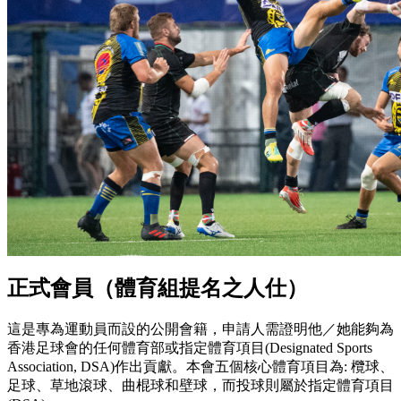
正式會員（體育組提名之人仕）
這是專為運動員而設的公開會籍，申請人需證明他／她能夠為
香港足球會的任何體育部或指定體育項目(Designated Sports
Association, DSA)作出貢獻。本會五個核心體育項目為: 欖球、
足球、草地滾球、曲棍球和壁球，而投球則屬於指定體育項目