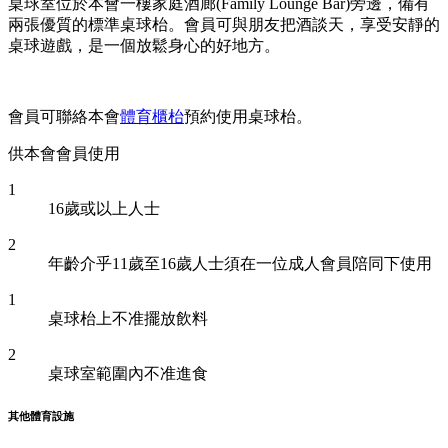
桌球室位於本會一樓家庭酒廊(Family Lounge Bar)旁邊，備有
兩張優質的標準桌球枱。會員可與朋友把酒談天，享受安靜的
桌球遊戲，是一個放鬆身心的好地方。
會員可聯絡本會
體育櫃枱
預約使用桌球枱。
供本會會員使用
1
16歲或以上人士
2
年齡介乎11歲至16歲人士須在一位成人會員陪同下使用
1
桌球枱上不准擺放飲料
2
桌球室範圍內不准進食
其他體育設施