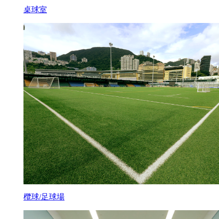
桌球室
欖球/足球場