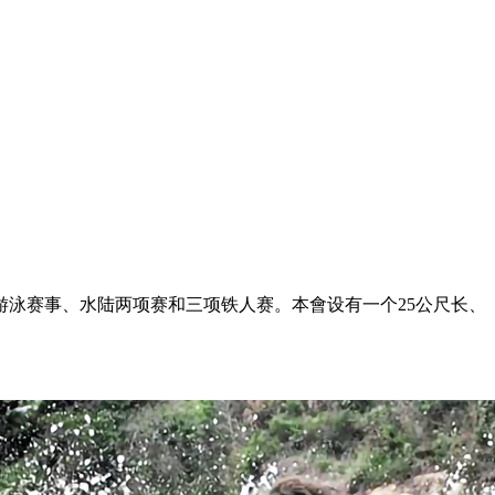
游泳赛事、水陆两项赛和三项铁人赛
。
本會设有一个
25
公尺长
、