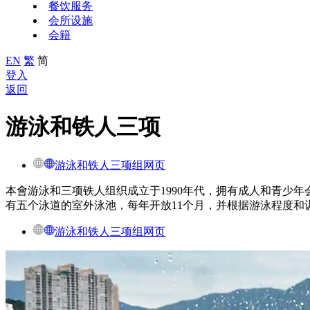
餐饮服务
会所设施
会籍
EN
繁
简
登入
返回
游泳和铁人三项
游泳和铁人三项组网页
本會游泳和三项铁人组织成立于
1990
年代，拥有成人和青少年
有五
个
泳道的室外泳池，每年开放
11
个月，并根据游泳程度和
游泳和铁人三项组网页