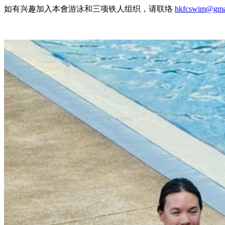
如有兴趣加入本會游泳和三项铁人组织
，
请联络
hkfcswim@gm