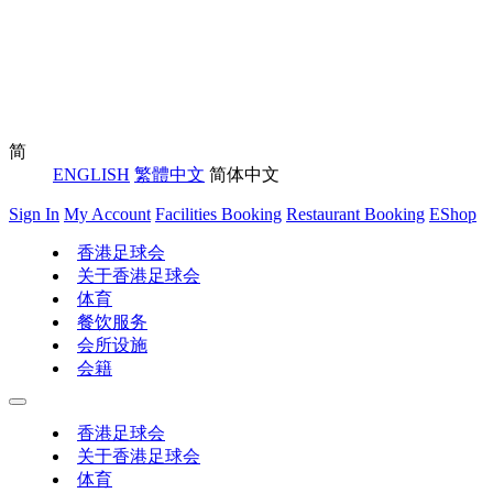
简
ENGLISH
繁體中文
简体中文
Sign In
My Account
Facilities Booking
Restaurant Booking
EShop
香港足球会
关于香港足球会
体育
餐饮服务
会所设施
会籍
香港足球会
关于香港足球会
体育