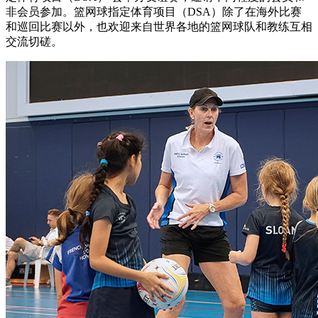
非会员参加。篮网球指定体育项目（DSA）除了在海外比赛
和巡回比赛以外，也欢迎来自世界各地的篮网球队和教练互相
交流切磋。