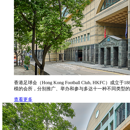
香港足球会（Hong Kong Football Club,
模的会所，分别推广、举办和参与多达十一种不同类型的
查看更多