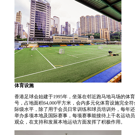
体育设施
香港足球会始建于1995年，坐落在邻近跑马地马场的体育
号，占地面积64,000平方米，会内多元化体育设施完全符
际级水平，除了用于会员日常训练和球员培训外，每年还
举办多项本地及国际赛事，每项赛事能接待上千名运动员
观众，在支持和发展本地运动方面发挥了积极作用。