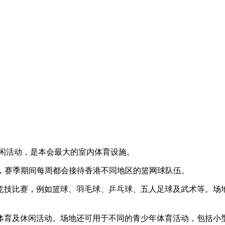
休闲活动，是本会最大的室内体育设施。
场，赛季期间每周都会接待香港不同地区的篮网球队伍。
及竞技比赛，例如篮球、羽毛球、乒乓球、五人足球及武术等。
体育及休闲活动。场地还可用于不同的青少年体育活动，包括小