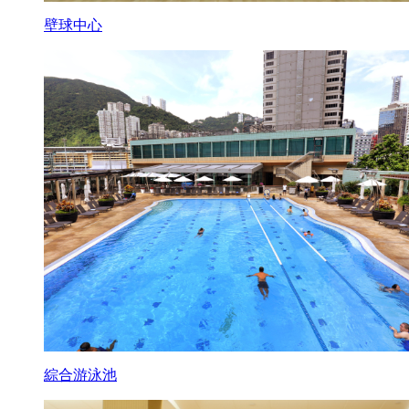
壁球中心
綜合游泳池