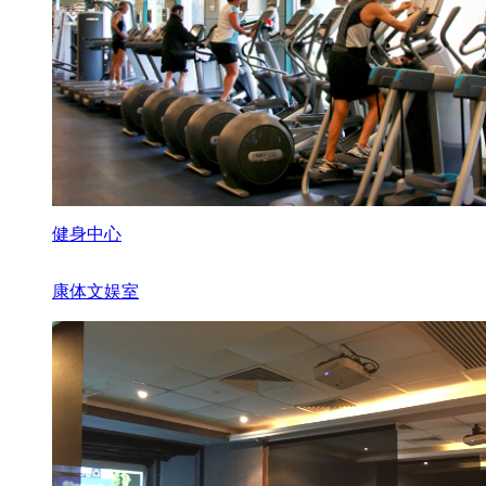
健身中心
康体文娱室